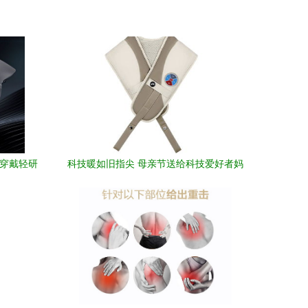
来穿戴轻研
科技暖如旧指尖 母亲节送给科技爱好者妈
妈的「体贴」之选