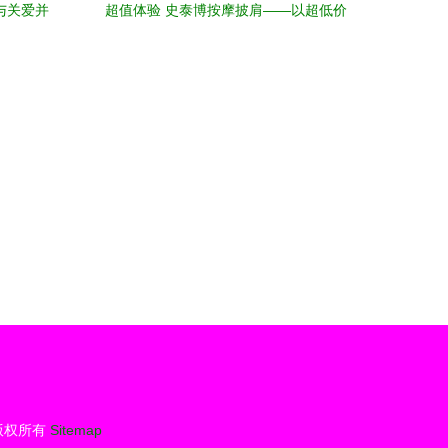
与关爱并
超值体验 史泰博按摩披肩——以超低价
格，享优质服务
版权所有
Sitemap