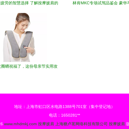
疲劳的智慧选择 了解按摩披肩的
林肯MKC专场试驾品鉴会 豪华
多重益处
行，试驾更有暖心礼遇
友圈晒祝福了，这份母亲节实用攻
略 送按摩披肩，让爱有温度
地址：上海市虹口区水电路1388号701室（集中登记地）
电话：1650281**
26
www.mhdmkj.com
按摩披肩
上海糖卢茗网络科技有限公司
按摩披肩