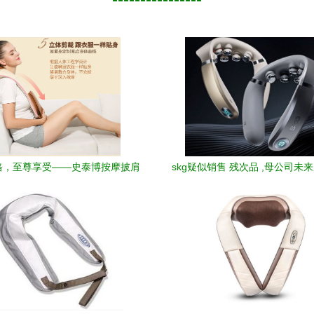
格，至尊享受——史泰博按摩披肩
skg疑似销售 残次品 ,母公司未
全新上市
发重销售