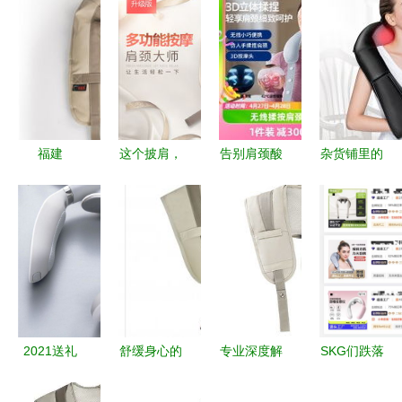
福建
这个披肩，
告别肩颈酸
杂货铺里的
简直就是肩
痛！这些性
宝藏 19期
颈酸痛的克
能与颜值的
稀奇好物盘
星——深度
「按摩披
点，办公党
体验报告
肩」，在第
必看“值值
8页终结体
值”装备
面党的搜索
——聊聊
2021送礼
舒缓身心的
专业深度解
SKG们跌落
2024个性
排行榜 除
魔力小助手
析 喜来康
神坛，谁的
护健康本命